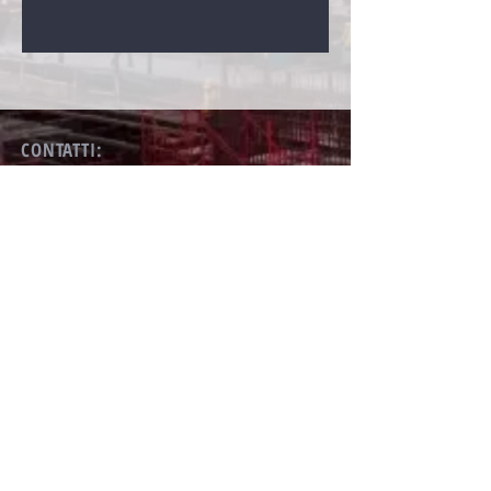
CONTATTI:
Email:
info@furiuscasa.com
Tel:
+393493707526
+393805021844
Sede legale:
Via San Martino 13, Asigliano Veneto
(VI)