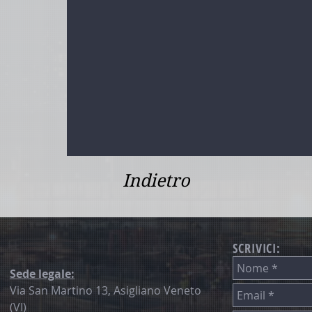
Indietro
SCRIVICI:
Sede legale:
Via San Martino 13, Asigliano Veneto
(VI)