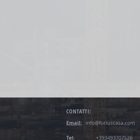
CONTATTI:
Email:
info@furiuscasa.com
Tel:
+393493707526