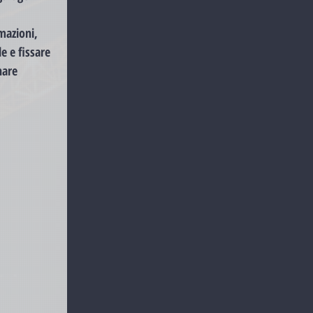
rmazioni,
e e fissare
nare