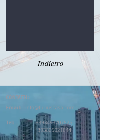
Indietro
CONTATTI:
Email:
info@furiuscasa.com
Tel:
+393493707526
+393805021844